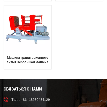
латунной железной стали
гравитационного литья
алюминия для
автозапчастей,
многолетний опыт
производства
Машина гравитационного
литья Небольшая машина
для литья алюминиевых
сплавов
СВЯЗАТЬСЯ С НАМИ
Тел. : +86 -18960484129