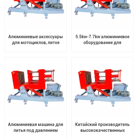
Алюминиевые аксессуары
5.5kw-7.7kw алюминиевое
для мотоциклов, литое
оборудование для
производство,
гравитационного литья под
горизонтальная машина
давлением для
для гравитационного литья
производственной линии
под давлением
литья
Алюминиевая машина для
Китайский производитель
литья под давлением
высококачественных
малой силы тяжести для
машин для