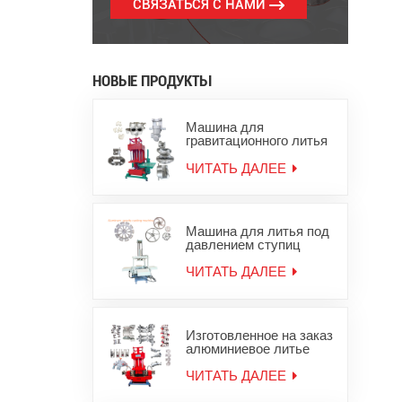
СВЯЗАТЬСЯ С НАМИ
НОВЫЕ ПРОДУКТЫ
Машина для
гравитационного литья
под давлением
алюминиевых слитков
ЧИТАТЬ ДАЛЕЕ
для цинковых
алюминиевых изделий
Машина для литья под
давлением ступиц
колес из алюминиевого
сплава
ЧИТАТЬ ДАЛЕЕ
Изготовленное на заказ
алюминиевое литье
под давлением,
оборудование для
ЧИТАТЬ ДАЛЕЕ
литья металла из