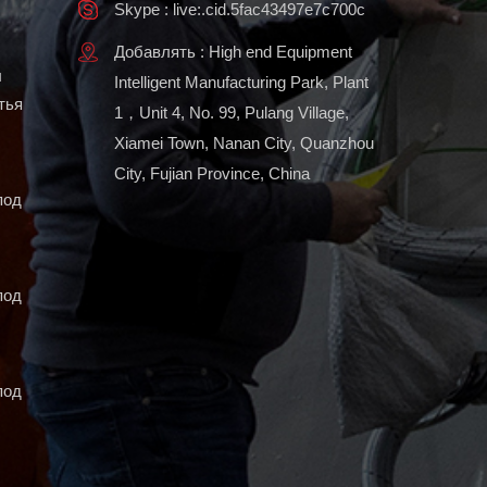
Skype : live:.cid.5fac43497e7c700c
Добавлять : High end Equipment
ы
Intelligent Manufacturing Park, Plant
тья
1，Unit 4, No. 99, Pulang Village,
Xiamei Town, Nanan City, Quanzhou
City, Fujian Province, China
под
под
под