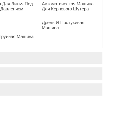
th
 Для Литья Под
Автоматическая Машина
 Давлением
Для Кернового Шутера
Дрель И Постукивая
Машина
труйная Машина