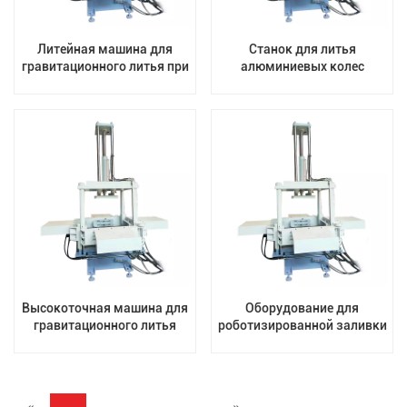
Литейная машина для
Станок для литья
гравитационного литья при
алюминиевых колес
производстве
мотоциклов под действием
легкосплавных дисков
силы тяжести
Высокоточная машина для
Оборудование для
гравитационного литья
роботизированной заливки
ступиц колес
методом гравитационного
литья легкосплавных
дисков