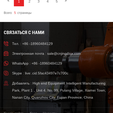
1
2
3
4
5
Всего
5
Страницы
СВЯЗАТЬСЯ С НАМИ
Тел. : +86 -18960484129
Электронная почта :
sale@cnjingdajx.com
WhatsApp : +86 -18960484129
Skype : live:.cid.5fac43497e7c700c
Добавлять : High end Equipment Intelligent Manufacturing
Park, Plant 1，Unit 4, No. 99, Pulang Village, Xiamei Town,
Nanan City, Quanzhou City, Fujian Province, China