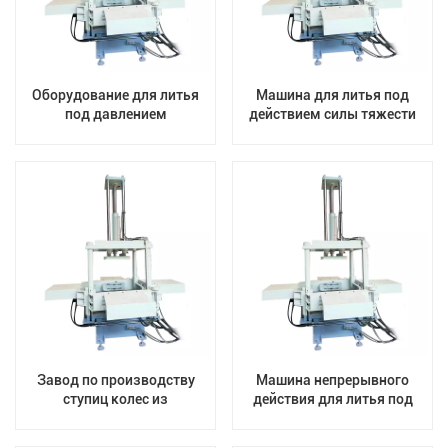
Оборудование для литья
Машина для литья под
под давлением
действием силы тяжести
легкосплавных дисков
алюминиевых колесных
дисков
Завод по производству
Машина непрерывного
ступиц колес из
действия для литья под
алюминиевого сплава
действием силы тяжести
методом литья под
колес