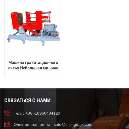
алюминия для
автозапчастей,
многолетний опыт
производства
Машина гравитационного
литья Небольшая машина
для литья алюминиевых
сплавов
СВЯЗАТЬСЯ С НАМИ
Тел. : +86 -18960484129
Электронная почта :
sale@cnjingdajx.com