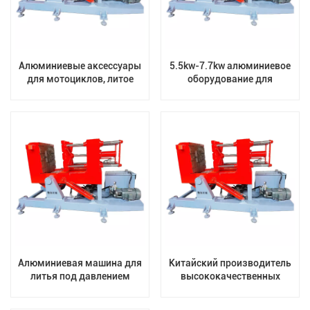
Алюминиевые аксессуары
5.5kw-7.7kw алюминиевое
для мотоциклов, литое
оборудование для
производство,
гравитационного литья под
горизонтальная машина
давлением для
для гравитационного литья
производственной линии
под давлением
литья
Алюминиевая машина для
Китайский производитель
литья под давлением
высококачественных
малой силы тяжести для
машин для
латунной железной стали
гравитационного литья