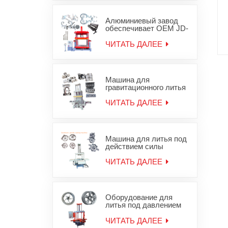
гравитационного
железа
Алюминиевый завод
обеспечивает OEM JD-
1200 машины
гравитационного литья
ЧИТАТЬ ДАЛЕЕ
деталей для литья под
давлением
Машина для
гравитационного литья
в песчаные формы для
алюминиевой головки
ЧИТАТЬ ДАЛЕЕ
блока цилиндров JD-
800
Машина для литья под
действием силы
тяжести алюминиевых
колесных дисков
ЧИТАТЬ ДАЛЕЕ
Оборудование для
литья под давлением
легкосплавных дисков
ЧИТАТЬ ДАЛЕЕ