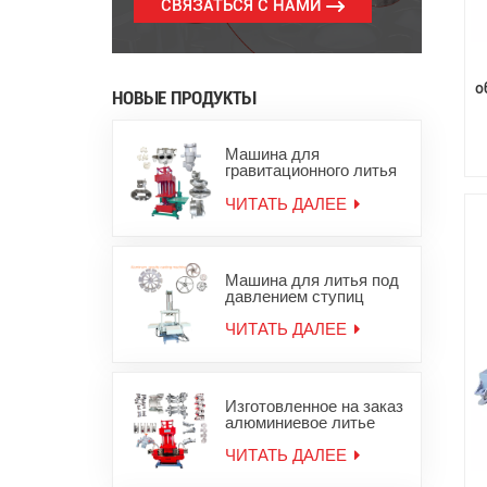
СВЯЗАТЬСЯ С НАМИ
о
НОВЫЕ ПРОДУКТЫ
Машина для
гравитационного литья
под давлением
алюминиевых слитков
ЧИТАТЬ ДАЛЕЕ
для цинковых
алюминиевых изделий
Машина для литья под
давлением ступиц
колес из алюминиевого
сплава
ЧИТАТЬ ДАЛЕЕ
Изготовленное на заказ
алюминиевое литье
под давлением,
оборудование для
ЧИТАТЬ ДАЛЕЕ
литья металла из