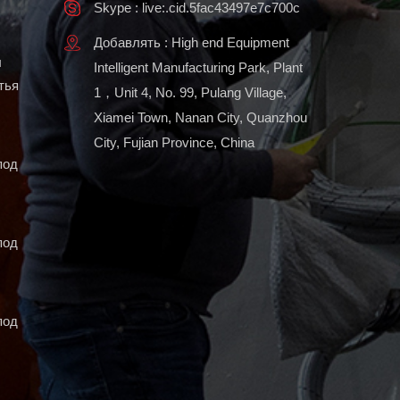
Skype : live:.cid.5fac43497e7c700c
Добавлять : High end Equipment
ы
Intelligent Manufacturing Park, Plant
тья
1，Unit 4, No. 99, Pulang Village,
Xiamei Town, Nanan City, Quanzhou
City, Fujian Province, China
под
под
под