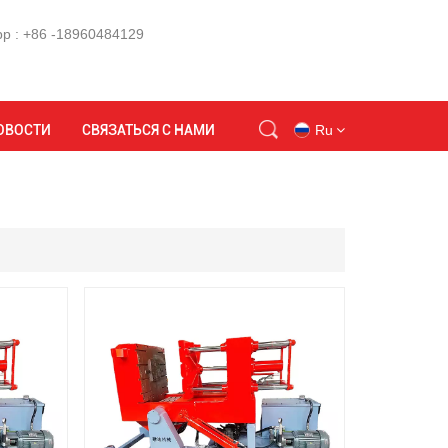
p : +86 -18960484129
Дом
машина для литья под давлением ppt
ОВОСТИ
СВЯЗАТЬСЯ С НАМИ
Ru
en
id
ru
tr
vi