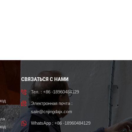
СВЯЗАТЬСЯ С НАМИ
Тел. : +86 -18960484129
под
Электронная почта :
sale@cnjingdajx.com
для
WhatsApp : +86 -18960484129
под