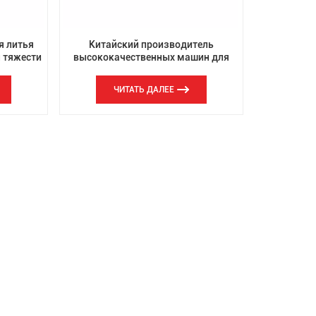
я литья
Китайский производитель
 тяжести
высококачественных машин для
 стали
гравитационного литья алюминия
для автозапчастей, многолетний
ЧИТАТЬ ДАЛЕЕ
опыт производства