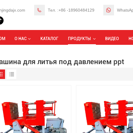
njingdajx.com
Тел. :+86 -18960484129
WhatsAp
ОМ
О НАС
КАТАЛОГ
ПРОДУКТЫ
ВИДЕО
Н
ашина для литья под давлением ppt