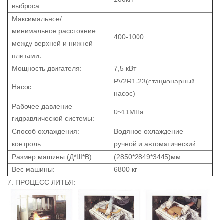
выброса:
Максимальное/
минимальное расстояние
400-1000
между верхней и нижней
плитами:
Мощность двигателя:
7,5 кВт
PV2R1-23(стационарный
Насос
насос)
Рабочее давление
0~11МПа
гидравлической системы:
Способ охлаждения:
Водяное охлаждение
контроль:
ручной и автоматический
Размер машины (Д*Ш*В):
(2850*2849*3445)мм
Вес машины:
6800 кг
7. ПРОЦЕСС ЛИТЬЯ: