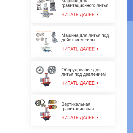
Машина для
гравитационного литья
в песчаные формы для
алюминиевой головки
ЧИТАТЬ ДАЛЕЕ
блока цилиндров JD-
800
Машина для литья под
действием силы
тяжести алюминиевых
колесных дисков
ЧИТАТЬ ДАЛЕЕ
Оборудование для
литья под давлением
легкосплавных дисков
ЧИТАТЬ ДАЛЕЕ
Вертикальная
гравитационная
литейная машина для
мотоциклетных колес
ЧИТАТЬ ДАЛЕЕ