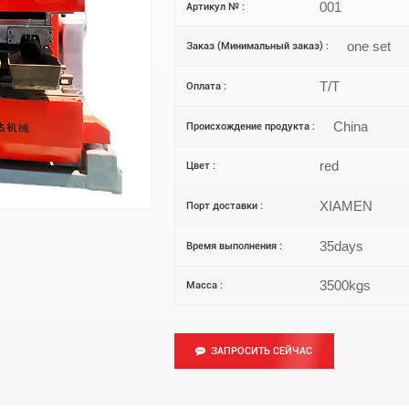
001
Артикул № :
one set
Заказ (Минимальный заказ) :
T/T
Оплата :
China
Происхождение продукта :
red
Цвет :
XIAMEN
Порт доставки :
35days
Время выполнения :
3500kgs
Масса :
ЗАПРОСИТЬ СЕЙЧАС