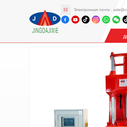
Электронная почта :
sale@c
Продукты
Дом
Машина для гравитац
Д