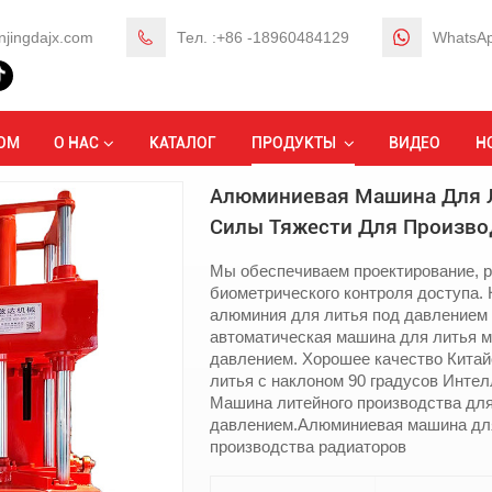
njingdajx.com
Тел. :+86 -18960484129
WhatsAp
ионного литья алюминия
Алюминиевая машина для литья под давлением 
ОМ
О НАС
КАТАЛОГ
ПРОДУКТЫ
ВИДЕО
Н
Алюминиевая Машина Для 
Силы Тяжести Для Произво
Мы обеспечиваем проектирование, р
биометрического контроля доступа.
алюминия для литья под давлением
автоматическая машина для литья м
давлением. Хорошее качество Китай
литья с наклоном 90 градусов Инте
Машина литейного производства для
давлением.Алюминиевая машина для
производства радиаторов