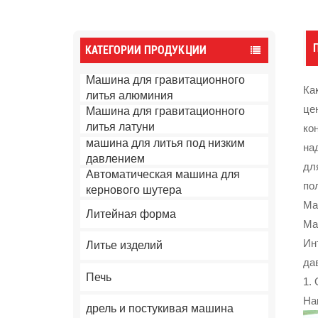
КАТЕГОРИИ ПРОДУКЦИИ
Машина для гравитационного
Ка
литья алюминия
це
Машина для гравитационного
литья латуни
ко
машина для литья под низким
на
давлением
дл
Автоматическая машина для
по
кернового шутера
Ма
Литейная форма
Ма
Ин
Литье изделий
да
Печь
1.
На
дрель и постукивая машина