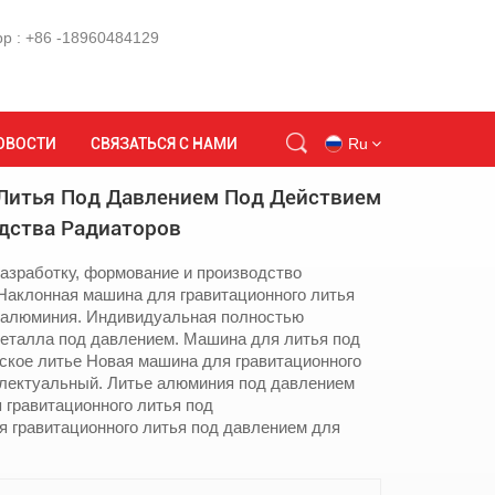
p : +86 -18960484129
под действием силы тяжести для производства радиаторов
ОВОСТИ
СВЯЗАТЬСЯ С НАМИ
Ru
Литья Под Давлением Под Действием
дства Радиаторов
en
азработку, формование и производство
id
 Наклонная машина для гравитационного литья
 алюминия. Индивидуальная полностью
еталла под давлением. Машина для литья под
ru
ское литье Новая машина для гравитационного
ллектуальный. Литье алюминия под давлением
tr
 гравитационного литья под
 гравитационного литья под давлением для
vi