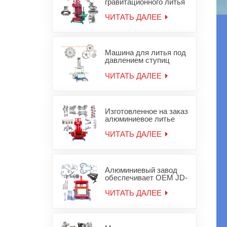
гравитационного литья
под давлением
алюминиевых слитков
ЧИТАТЬ ДАЛЕЕ
для цинковых
алюминиевых изделий
Машина для литья под
давлением ступиц
колес из алюминиевого
сплава
ЧИТАТЬ ДАЛЕЕ
Изготовленное на заказ
алюминиевое литье
под давлением,
оборудование для
ЧИТАТЬ ДАЛЕЕ
литья металла из
гравитационного
железа
Алюминиевый завод
обеспечивает OEM JD-
1200 машины
гравитационного литья
ЧИТАТЬ ДАЛЕЕ
деталей для литья под
давлением