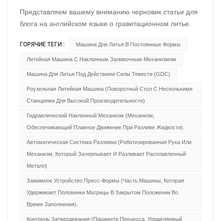
Представляем вашему вниманию черновик статьи для
блога на английском языке о гравитационном литье.
Статья структурирована таким образом, чтобы быть
ГОРЯЧИЕ ТЕГИ :
Машина Для Литья В Постоянные Формы
информативной для широкой аудитории,
одновременно освещая ключевые технические
Литейная Машина С Наклонным Заливочным Механизмом
аспекты, преимущества и ограничения. ---
Машина Для Литья Под Действием Силы Тяжести (GDC)
Вневременное искусство литья под действием силы
Роузельная Литейная Машина (поворотный Стол С Несколькими
тяжести: как простые законы физики создают сложные
Станциями Для Высокой Производительности)
детали. В мире, где доминируют литье под высоким
Гидравлический Наклонный Механизм (механизм,
давлением и 3D-печать, существует производственный
Обеспечивающий Плавное Движение При Разливе Жидкости).
процесс, выдержавший испытание временем
благодаря своей простоте, надежности и
Автоматическая Система Разливки (роботизированная Рука Или
экономичности: гравитационное литье. Этот процесс,
Механизм, Который Зачерпывает И Разливает Расплавленный
часто называемый «литьем в постоянные формы»,
Металл)
представляет собой именно то, что подразумевает его
Зажимное Устройство Пресс-Формы (часть Машины, Которая
название: использование силы тяжести для
Удерживает Половинки Матрицы В Закрытом Положении Во
заполнения многоразовой формы расплавленным
Время Заполнения).
металлом. Хотя концепция проста, результаты отнюдь
Контроль Затвердевания (параметр Процесса, Управляемый