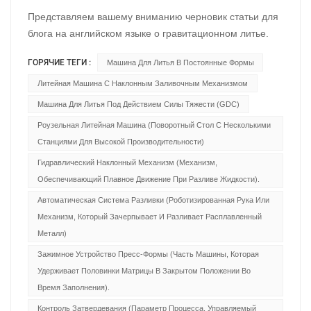
Представляем вашему вниманию черновик статьи для
блога на английском языке о гравитационном литье.
Статья структурирована таким образом, чтобы быть
ГОРЯЧИЕ ТЕГИ :
Машина Для Литья В Постоянные Формы
информативной для широкой аудитории,
одновременно освещая ключевые технические
Литейная Машина С Наклонным Заливочным Механизмом
аспекты, преимущества и ограничения. ---
Машина Для Литья Под Действием Силы Тяжести (GDC)
Вневременное искусство литья под действием силы
Роузельная Литейная Машина (поворотный Стол С Несколькими
тяжести: как простые законы физики создают сложные
Станциями Для Высокой Производительности)
детали. В мире, где доминируют литье под высоким
Гидравлический Наклонный Механизм (механизм,
давлением и 3D-печать, существует производственный
Обеспечивающий Плавное Движение При Разливе Жидкости).
процесс, выдержавший испытание временем
благодаря своей простоте, надежности и
Автоматическая Система Разливки (роботизированная Рука Или
экономичности: гравитационное литье. Этот процесс,
Механизм, Который Зачерпывает И Разливает Расплавленный
часто называемый «литьем в постоянные формы»,
Металл)
представляет собой именно то, что подразумевает его
Зажимное Устройство Пресс-Формы (часть Машины, Которая
название: использование силы тяжести для
Удерживает Половинки Матрицы В Закрытом Положении Во
заполнения многоразовой формы расплавленным
Время Заполнения).
металлом. Хотя концепция проста, результаты отнюдь
Контроль Затвердевания (параметр Процесса, Управляемый