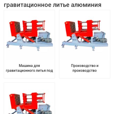
гравитационное литье алюминия
Машина для
Производство и
гравитационного литья под
производство
давлением металла/
оборудования для
Латунь, цинк, алюминий,
алюминиевого сплава.
литейное производство,
Цена, экономичная машина
Машина для
для гравитационного
гравитационного литья
литья.