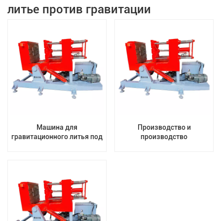
литье против гравитации
Машина для
Производство и
гравитационного литья под
производство
давлением металла/
оборудования для
Латунь, цинк, алюминий,
алюминиевого сплава.
литейное производство,
Цена, экономичная машина
Машина для
для гравитационного
гравитационного литья
литья.