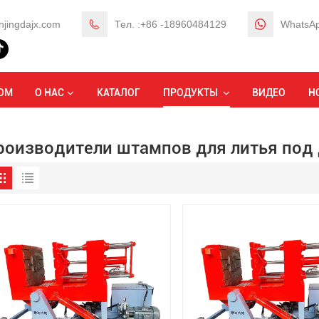
njingdajx.com
Тел. :+86 -18960484129
WhatsAp
ОМ
О НАС
КАТАЛОГ
ПРОДУКТЫ
ВИДЕО
Н
роизводители штампов для литья под