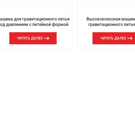
ашина для гравитационного литья
Высококлассная машин
од давлением с литейной формой
гравитационного лить
давлением OEM-металли
литья
ЧИТАТЬ ДАЛЕЕ
ЧИТАТЬ ДАЛЕЕ