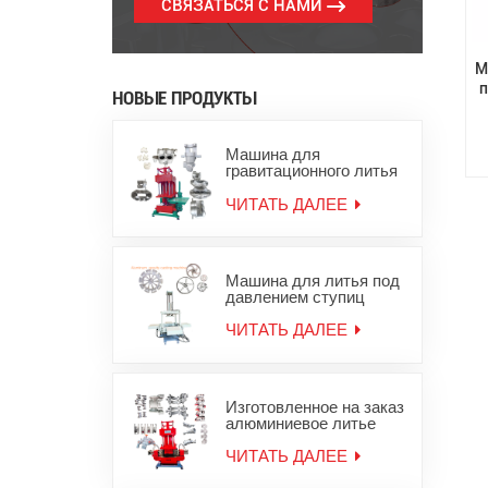
СВЯЗАТЬСЯ С НАМИ
М
п
НОВЫЕ ПРОДУКТЫ
Машина для
гравитационного литья
под давлением
алюминиевых слитков
ЧИТАТЬ ДАЛЕЕ
для цинковых
алюминиевых изделий
Машина для литья под
давлением ступиц
колес из алюминиевого
сплава
ЧИТАТЬ ДАЛЕЕ
Изготовленное на заказ
алюминиевое литье
под давлением,
оборудование для
ЧИТАТЬ ДАЛЕЕ
литья металла из