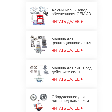
гравитационного
железа
Алюминиевый завод
обеспечивает OEM JD-
1200 машины
гравитационного литья
ЧИТАТЬ ДАЛЕЕ
деталей для литья под
давлением
Машина для
гравитационного литья
в песчаные формы для
алюминиевой головки
ЧИТАТЬ ДАЛЕЕ
блока цилиндров JD-
800
Машина для литья под
действием силы
тяжести алюминиевых
колесных дисков
ЧИТАТЬ ДАЛЕЕ
Оборудование для
литья под давлением
легкосплавных дисков
ЧИТАТЬ ДАЛЕЕ