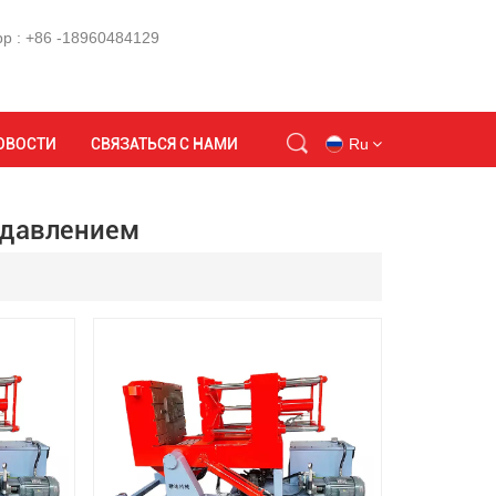
p : +86 -18960484129
Дом
производители штампов для литья под давлением
ОВОСТИ
СВЯЗАТЬСЯ С НАМИ
Ru
 давлением
en
id
ru
tr
vi