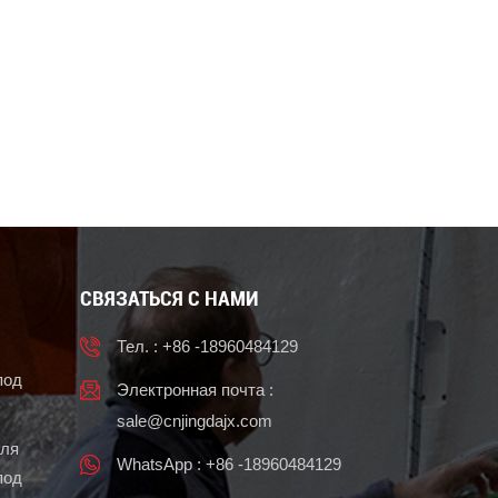
СВЯЗАТЬСЯ С НАМИ
Тел. : +86 -18960484129
под
Электронная почта :
sale@cnjingdajx.com
для
WhatsApp : +86 -18960484129
под