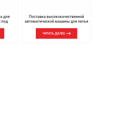
а для
Поставка высококачественной
я под
автоматической машины для литья
ческого
под давлением алюминия из
цинкового сплава под действием
ЧИТАТЬ ДАЛЕЕ
силы тяжести