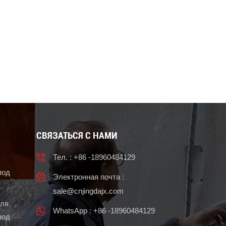
СВЯЗАТЬСЯ С НАМИ
Тел. : +86 -18960484129
под
Электронная почта :
sale@cnjingdajx.com
для
WhatsApp : +86 -18960484129
под