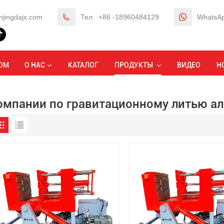
njingdajx.com
Тел. :+86 -18960484129
WhatsAp
Дом
ОМ
О НАС
КАТАЛОГ
ПРОДУКТЫ
ВИДЕО
Н
омпании по гравитационному литью а