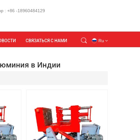
p : +86 -18960484129
компании по гравитационному литью алюминия в Индии
ОВОСТИ
СВЯЗАТЬСЯ С НАМИ
Ru
люминия в Индии
en
id
ru
tr
vi