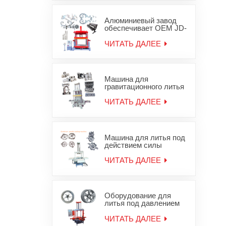
гравитационного
железа
Алюминиевый завод
обеспечивает OEM JD-
1200 машины
гравитационного литья
ЧИТАТЬ ДАЛЕЕ
деталей для литья под
давлением
Машина для
гравитационного литья
в песчаные формы для
алюминиевой головки
ЧИТАТЬ ДАЛЕЕ
блока цилиндров JD-
800
Машина для литья под
действием силы
тяжести алюминиевых
колесных дисков
ЧИТАТЬ ДАЛЕЕ
Оборудование для
литья под давлением
легкосплавных дисков
ЧИТАТЬ ДАЛЕЕ