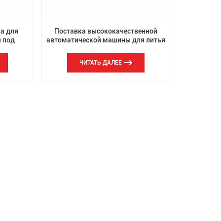
а для
Поставка высококачественной
я под
автоматической машины для литья
ческого
под давлением алюминия из
цинкового сплава под действием
ЧИТАТЬ ДАЛЕЕ
силы тяжести