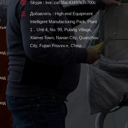
Skype : live:.cid.5fac43497e7c700c
Добавлять : High end Equipment
ы
Intelligent Manufacturing Park, Plant
тья
1，Unit 4, No. 99, Pulang Village,
Xiamei Town, Nanan City, Quanzhou
City, Fujian Province, China
под
под
под