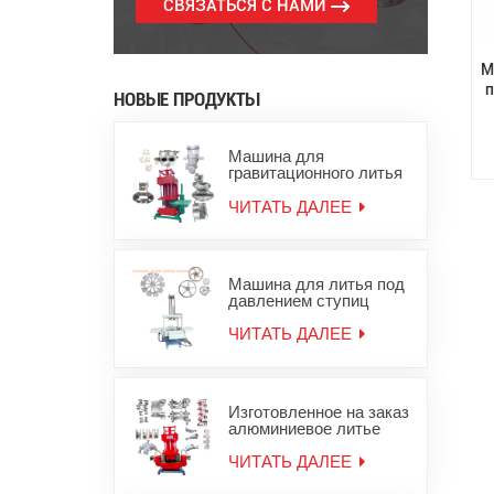
СВЯЗАТЬСЯ С НАМИ
М
п
НОВЫЕ ПРОДУКТЫ
Машина для
гравитационного литья
под давлением
алюминиевых слитков
ЧИТАТЬ ДАЛЕЕ
для цинковых
алюминиевых изделий
Машина для литья под
давлением ступиц
колес из алюминиевого
сплава
ЧИТАТЬ ДАЛЕЕ
Изготовленное на заказ
алюминиевое литье
под давлением,
оборудование для
ЧИТАТЬ ДАЛЕЕ
литья металла из