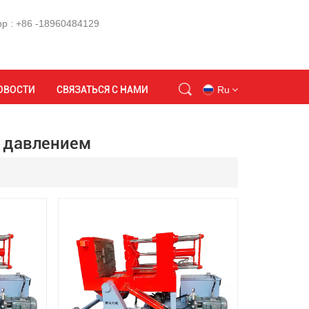
p : +86 -18960484129
Дом
применение гравитационного литья под давлением
ОВОСТИ
СВЯЗАТЬСЯ С НАМИ
Ru
д давлением
en
id
ru
tr
vi