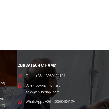
СВЯЗАТЬСЯ С НАМИ
Тел. : +86 -18960484129
под
Электронная почта :
sale@cnjingdajx.com
для
WhatsApp : +86 -18960484129
под