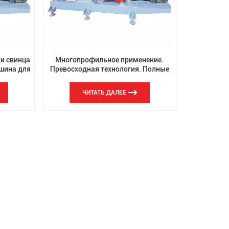
th
и свинца
Многопрофильное применение.
шина для
Превосходная технология. Полные
я под
характеристики. Прямые продажи с
завода. Машина для
ЧИТАТЬ ДАЛЕЕ
гравитационного литья.