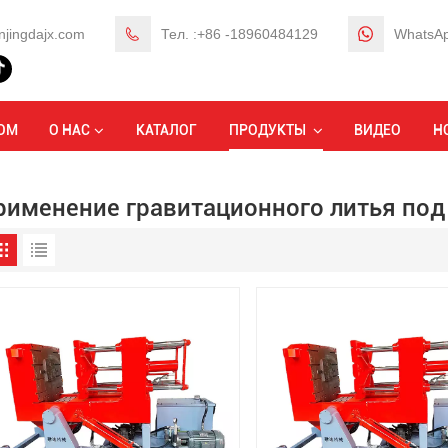
njingdajx.com
Тел. :+86 -18960484129
WhatsAp
ОМ
О НАС
КАТАЛОГ
ПРОДУКТЫ
ВИДЕО
Н
рименение гравитационного литья по