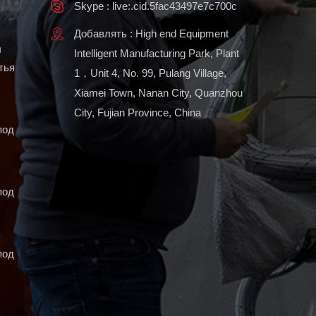
Skype : live:.cid.5fac43497e7c700c
Добавлять : High end Equipment
ы
Intelligent Manufacturing Park, Plant
тья
1，Unit 4, No. 99, Pulang Village,
Xiamei Town, Nanan City, Quanzhou
City, Fujian Province, China
под
под
под