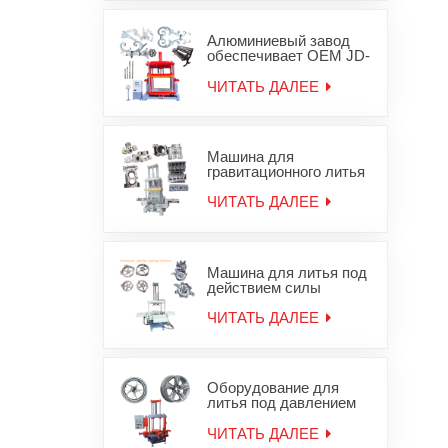
гравитационного
железа
Алюминиевый завод
обеспечивает OEM JD-
1200 машины
гравитационного литья
ЧИТАТЬ ДАЛЕЕ
деталей для литья под
давлением
Машина для
гравитационного литья
в песчаные формы для
алюминиевой головки
ЧИТАТЬ ДАЛЕЕ
блока цилиндров JD-
800
Машина для литья под
действием силы
тяжести алюминиевых
колесных дисков
ЧИТАТЬ ДАЛЕЕ
Оборудование для
литья под давлением
легкосплавных дисков
ЧИТАТЬ ДАЛЕЕ