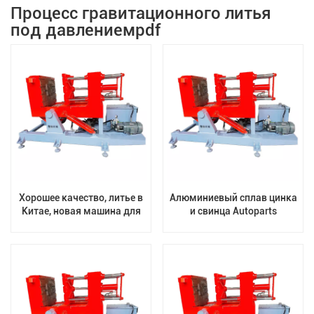
Процесс гравитационного литья
под давлениемpdf
Хорошее качество, литье в
Алюминиевый сплав цинка
Китае, новая машина для
и свинца Autoparts
гравитационного литья,
алюминиевая машина для
наклон 90 градусов,
гравитационного литья под
интеллектуальный
давлением