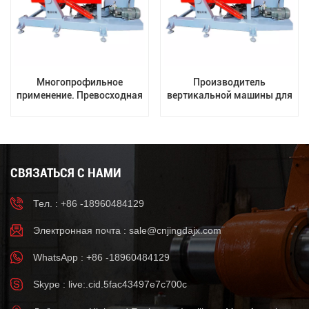
Многопрофильное
Производитель
применение. Превосходная
вертикальной машины для
технология. Полные
гравитационного литья
характеристики. Прямые
головок цилиндров
продажи с завода. Машина
мотоциклов в Китае
для гравитационного
литья.
СВЯЗАТЬСЯ С НАМИ
Тел. : +86 -18960484129
Электронная почта :
sale@cnjingdajx.com
WhatsApp : +86 -18960484129
Skype : live:.cid.5fac43497e7c700c