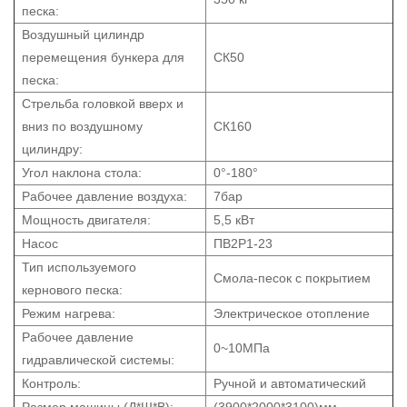
песка:
Воздушный цилиндр
перемещения бункера для
СК50
песка:
Стрельба головкой вверх и
вниз по воздушному
СК160
цилиндру:
Угол наклона стола:
0°-180°
Рабочее давление воздуха:
7бар
Мощность двигателя:
5,5 кВт
Насос
ПВ2Р1-23
Тип используемого
Смола-песок с покрытием
кернового песка:
Режим нагрева:
Электрическое отопление
Рабочее давление
0~10МПа
гидравлической системы:
Контроль:
Ручной и автоматический
Размер машины (Д*Ш*В):
(3900*2000*3100)мм