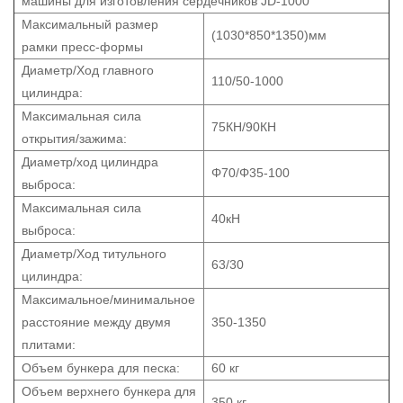
машины для изготовления сердечников JD-1000
Максимальный размер
(1030*850*1350)мм
рамки пресс-формы
Диаметр/Ход главного
110/50-1000
цилиндра:
Максимальная сила
75КН/90КН
открытия/зажима:
Диаметр/ход цилиндра
Φ70/Φ35-100
выброса:
Максимальная сила
40кН
выброса:
Диаметр/Ход титульного
63/30
цилиндра:
Максимальное/минимальное
расстояние между двумя
350-1350
плитами:
Объем бункера для песка:
60 кг
Объем верхнего бункера для
350 кг