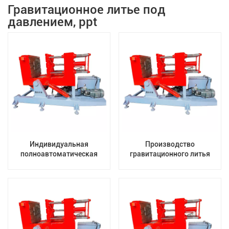
Гравитационное литье под
давлением, ppt
Индивидуальная
Производство
полноавтоматическая
гравитационного литья
машина для литья под
алюминия Автоматическая
давлением машины для
производственная линия
литья под давлением
Производитель машин
гравитационного литья