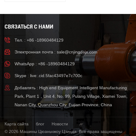
алюминия с
гидравлическим приводом.
Литейное алюминиевое
оборудование.
СВЯЗАТЬСЯ С НАМИ
Тел. : +86 -18960484129
Электронная почта :
sale@cnjingdajx.com
WhatsApp : +86 -18960484129
Skype : live:.cid.5fac43497e7c700c
Добавлять : High end Equipment Intelligent Manufacturing
Park, Plant 1，Unit 4, No. 99, Pulang Village, Xiamei Town,
Nanan City, Quanzhou City, Fujian Province, China
Карта сайта
блог
Новости
© 2026 Машины Цюаньчжоу Цзинда. Все права защищены .