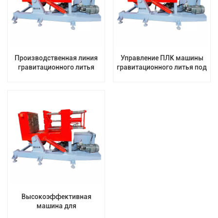
Производственная линия
Управление ПЛК машины
гравитационного литья
гравитационного литья под
алюминия Производитель
действием силы тяжести
машин гравитационного
двигателя, управление
литья
головкой блока цилиндров,
латунь
Высокоэффективная
машина для
гравитационного литья