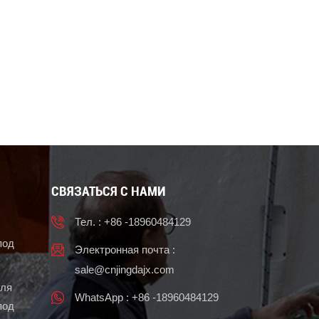
СВЯЗАТЬСЯ С НАМИ
Тел. : +86 -18960484129
под
Электронная почта :
sale@cnjingdajx.com
для
WhatsApp : +86 -18960484129
под