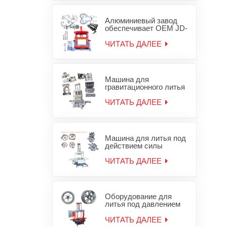
гравитационного
железа
Алюминиевый завод
обеспечивает OEM JD-
1200 машины
гравитационного литья
ЧИТАТЬ ДАЛЕЕ
деталей для литья под
давлением
Машина для
гравитационного литья
в песчаные формы для
алюминиевой головки
ЧИТАТЬ ДАЛЕЕ
блока цилиндров JD-
800
Машина для литья под
действием силы
тяжести алюминиевых
колесных дисков
ЧИТАТЬ ДАЛЕЕ
Оборудование для
литья под давлением
легкосплавных дисков
ЧИТАТЬ ДАЛЕЕ