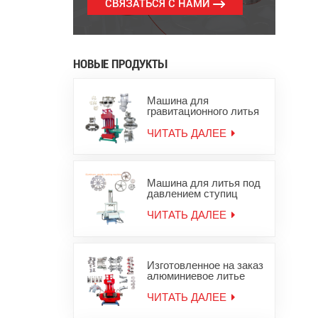
СВЯЗАТЬСЯ С НАМИ
НОВЫЕ ПРОДУКТЫ
Машина для
гравитационного литья
под давлением
алюминиевых слитков
ЧИТАТЬ ДАЛЕЕ
для цинковых
алюминиевых изделий
Машина для литья под
давлением ступиц
колес из алюминиевого
сплава
ЧИТАТЬ ДАЛЕЕ
Изготовленное на заказ
алюминиевое литье
под давлением,
оборудование для
ЧИТАТЬ ДАЛЕЕ
литья металла из