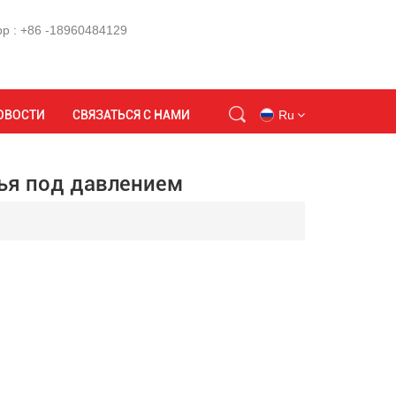
p : +86 -18960484129
новая машина для гравитационного литья под давлением
ОВОСТИ
СВЯЗАТЬСЯ С НАМИ
Ru
ья под давлением
en
id
ru
tr
vi