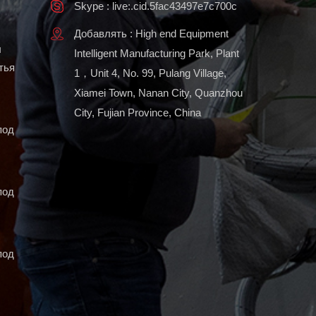
Skype : live:.cid.5fac43497e7c700c
Добавлять : High end Equipment
ы
Intelligent Manufacturing Park, Plant
тья
1，Unit 4, No. 99, Pulang Village,
Xiamei Town, Nanan City, Quanzhou
City, Fujian Province, China
под
под
под