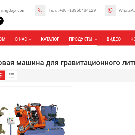
njingdajx.com
Тел. :+86 -18960484129
WhatsAp
Дом
ОМ
О НАС
КАТАЛОГ
ПРОДУКТЫ
ВИДЕО
Н
овая машина для гравитационного лит