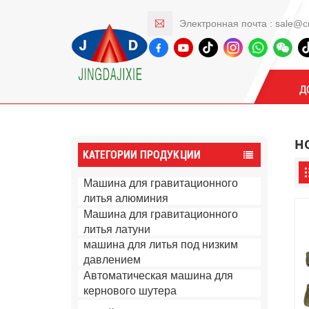
Электронная почта :
sale@c
Продукты
Д
н
КАТЕГОРИИ ПРОДУКЦИИ
Машина для гравитационного
литья алюминия
Машина для гравитационного
литья латуни
машина для литья под низким
давлением
Автоматическая машина для
кернового шутера