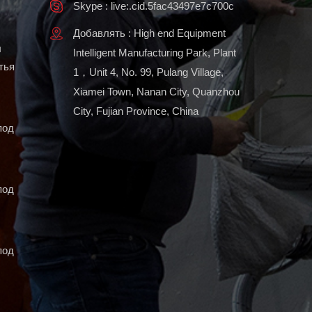
Skype : live:.cid.5fac43497e7c700c
Добавлять : High end Equipment
ы
Intelligent Manufacturing Park, Plant
тья
1，Unit 4, No. 99, Pulang Village,
Xiamei Town, Nanan City, Quanzhou
City, Fujian Province, China
под
под
под