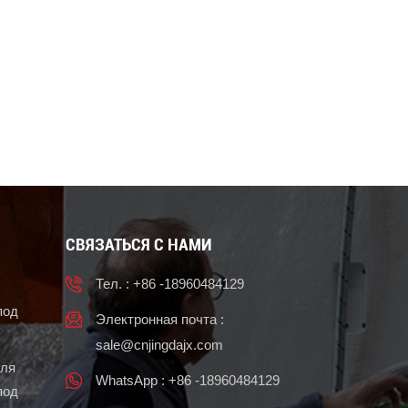
СВЯЗАТЬСЯ С НАМИ
Тел. : +86 -18960484129
под
Электронная почта :
sale@cnjingdajx.com
для
WhatsApp : +86 -18960484129
под