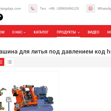
njingdajx.com
Тел. :+86 -18960484129
WhatsAp
ОМ
О НАС
КАТАЛОГ
ПРОДУКТЫ
ВИДЕО
Н
ашина для литья под давлением код h