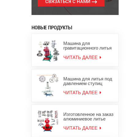
СВЯЗАТЬСЯ С НАМИ
НОВЫЕ ПРОДУКТЫ
Машина для
гравитационного литья
под давлением
алюминиевых слитков
ЧИТАТЬ ДАЛЕЕ
для цинковых
алюминиевых изделий
Машина для литья под
давлением ступиц
колес из алюминиевого
сплава
ЧИТАТЬ ДАЛЕЕ
Изготовленное на заказ
алюминиевое литье
под давлением,
оборудование для
ЧИТАТЬ ДАЛЕЕ
литья металла из