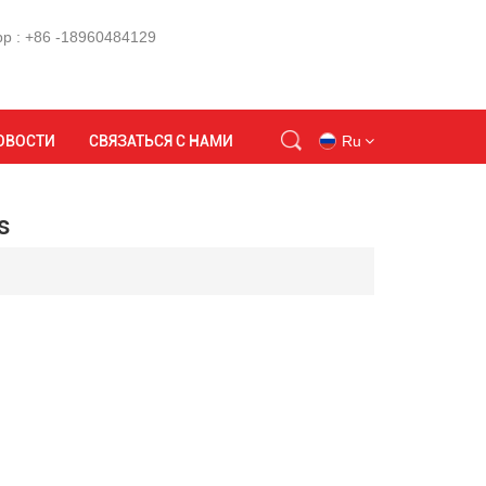
p : +86 -18960484129
Дом
машина для литья под давлением код hs
ОВОСТИ
СВЯЗАТЬСЯ С НАМИ
Ru
s
en
id
ru
tr
vi