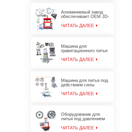
гравитационного
железа
Алюминиевый завод
обеспечивает OEM JD-
1200 машины
гравитационного литья
ЧИТАТЬ ДАЛЕЕ
деталей для литья под
давлением
Машина для
гравитационного литья
в песчаные формы для
алюминиевой головки
ЧИТАТЬ ДАЛЕЕ
блока цилиндров JD-
800
Машина для литья под
действием силы
тяжести алюминиевых
колесных дисков
ЧИТАТЬ ДАЛЕЕ
Оборудование для
литья под давлением
легкосплавных дисков
ЧИТАТЬ ДАЛЕЕ