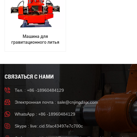
Машина для
гравитационного литья
алюминиевых ступиц колес
СВЯЗАТЬСЯ С НАМИ
Тел. : +86 -18960484129
Электронная почта :
sale@cnjingdajx.com
WhatsApp : +86 -18960484129
Skype : live:.cid.5fac43497e7c700c