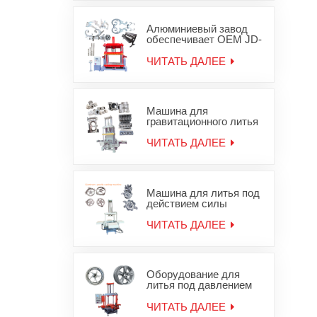
гравитационного
железа
Алюминиевый завод
обеспечивает OEM JD-
1200 машины
гравитационного литья
ЧИТАТЬ ДАЛЕЕ
деталей для литья под
давлением
Машина для
гравитационного литья
в песчаные формы для
алюминиевой головки
ЧИТАТЬ ДАЛЕЕ
блока цилиндров JD-
800
Машина для литья под
действием силы
тяжести алюминиевых
колесных дисков
ЧИТАТЬ ДАЛЕЕ
Оборудование для
литья под давлением
легкосплавных дисков
ЧИТАТЬ ДАЛЕЕ