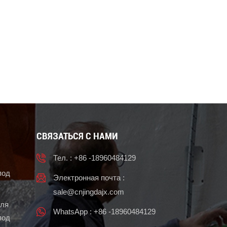
СВЯЗАТЬСЯ С НАМИ
Тел. : +86 -18960484129
под
Электронная почта :
sale@cnjingdajx.com
для
WhatsApp : +86 -18960484129
под