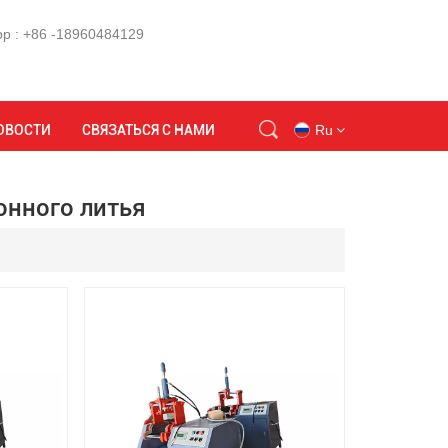
p : +86 -18960484129
ом
Соединительная машина для гравитационного литья
ОВОСТИ
СВЯЗАТЬСЯ С НАМИ
Ru
онного литья
en
id
ru
tr
vi