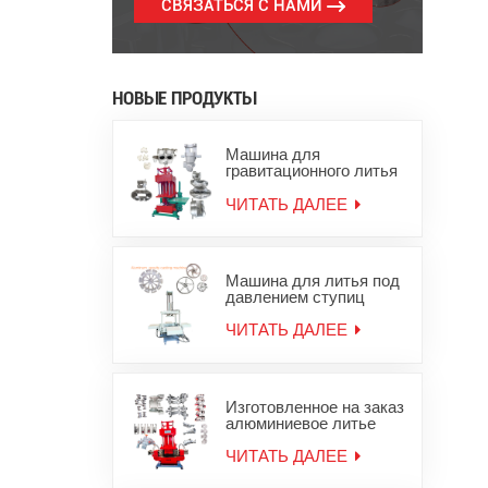
СВЯЗАТЬСЯ С НАМИ
НОВЫЕ ПРОДУКТЫ
Машина для
гравитационного литья
под давлением
алюминиевых слитков
ЧИТАТЬ ДАЛЕЕ
для цинковых
алюминиевых изделий
Машина для литья под
давлением ступиц
колес из алюминиевого
сплава
ЧИТАТЬ ДАЛЕЕ
Изготовленное на заказ
алюминиевое литье
под давлением,
оборудование для
ЧИТАТЬ ДАЛЕЕ
литья металла из