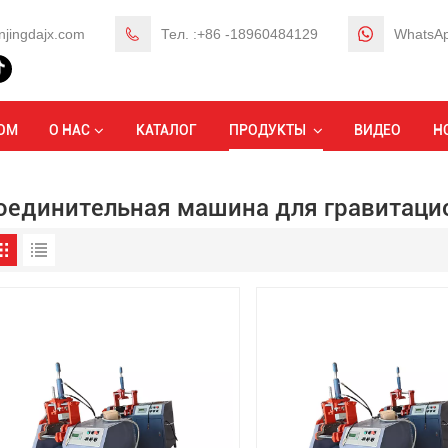
njingdajx.com
Тел. :+86 -18960484129
WhatsAp
Д
ОМ
О НАС
КАТАЛОГ
ПРОДУКТЫ
ВИДЕО
Н
оединительная машина для гравитаци