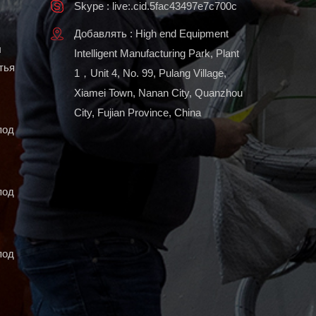
Skype : live:.cid.5fac43497e7c700c
Добавлять : High end Equipment
ы
Intelligent Manufacturing Park, Plant
тья
1，Unit 4, No. 99, Pulang Village,
Xiamei Town, Nanan City, Quanzhou
City, Fujian Province, China
под
под
под