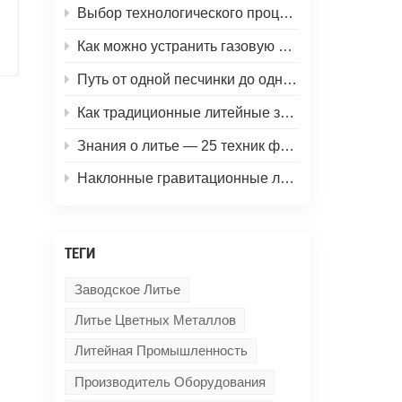
th
Выбор технологического процесса и оборудования для литья из алюминиевых сплавов: определение метода литья на основе требований к продукту.
Как можно устранить газовую пористость и усадочные полости в отливках из алюминиевых сплавов? Рассмотрим процесс гравитационного литья в цветных металлах.
Путь от одной песчинки до однородного песчаного ядра.
Как традиционные литейные заводы могут контролировать затраты и повышать эффективность, используя машины для литья под действием силы тяжести.
Знания о литье — 25 техник формования при литье! (Чтобы больше людей понимали процесс литья)
Наклонные гравитационные литейные машины для алюминиевых сплавов: особенности, функции и области применения.
ТЕГИ
Заводское Литье
Литье Цветных Металлов
Литейная Промышленность
Производитель Оборудования