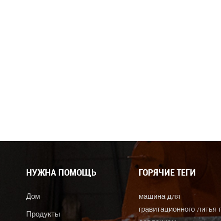
 скорость заливки и время охлаждения, обеспечивая
 Машины для литья алюминия под действием силы тяжести —
 решение для производства высококачественных алюминиевых
реимущества делают их подходящими для широкого спектра
ой до электротехнической и строительной. Понимая принцип их
торы, которые следует учитывать при выборе, вы сможете
оизводственных нужд и добиться лучшего качества
ства и большей прибыльности. Если у вас есть какие-либо
действием силы тяжести, или если вам нужна помощь в выборе
стесняйтесь оставлять комментарии ниже или связываться с
м раскрыть весь потенциал технологии литья алюминия под
НУЖНА ПОМОЩЬ
ГОРЯЧИЕ ТЕГИ
Дом
машина для
гравитационного литья 
Продукты