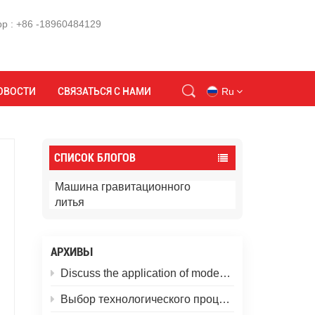
p : +86 -18960484129
Дом
Технология литья
ОВОСТИ
СВЯЗАТЬСЯ С НАМИ
Ru
en
СПИСОК БЛОГОВ
id
Машина гравитационного
литья
ru
АРХИВЫ
tr
Discuss the application of modern gravity casting machines in non-ferrous metal casting
vi
Выбор технологического процесса и оборудования для литья из алюминиевых сплавов: методы литья с точки зрения требований к продукции.