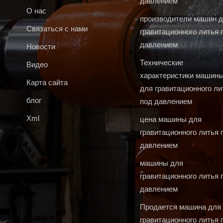
давлением
О нас
производители машин 
Связаться с нами
гравитационного литья 
давлением
Новости
Технические
Видео
характеристики машин
Карта сайта
для гравитационного ли
блог
под давлением
Xml
цена машины для
гравитационного литья 
давлением
машины для
гравитационного литья 
давлением
Продается машина для
гравитационного литья 