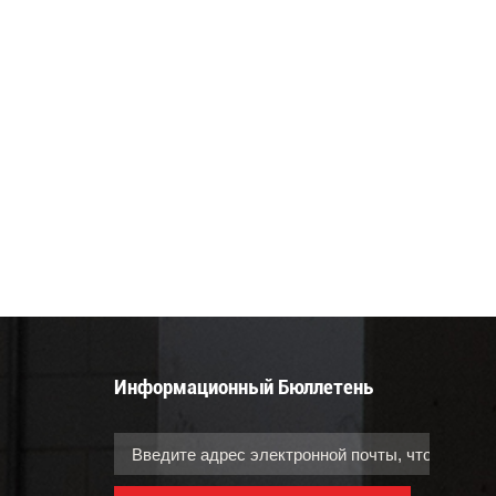
ключевые параметры, такие как температура,
стабильное и бесперебойное производство.
это надежное, экономичное и универсальное
отливок. Их уникальный принцип работы и п
отраслей, от автомобильной и аэрокосмическ
работы, области применения и ключевые фак
подобрать подходящую машину для ваших пр
продукции, большей эффективности производ
вопросы о машинах для литья алюминия под 
подходящей машины для вашего бизнеса, не 
нами напрямую. Мы всегда готовы помочь ва
действием силы тяжести.
Информационный Бюллетень