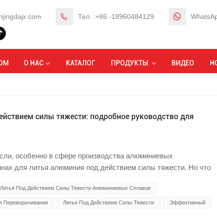
njingdajx.com
Тел. :+86 -18960484129
WhatsAp
ОМ
О НАС
КАТАЛОГ
ПРОДУКТЫ
ВИДЕО
Н
ействием силы тяжести: подробное руководство для
сли, особенно в сфере производства алюминиевых
инах для литья алюминия под действием силы тяжести. Но что
ардинально меняют производство высококачественных
Литья Под Действием Силы Тяжести Алюминиевых Сплавов
обно расскажем обо всем, что вам нужно знать о машинах для
 — от основных принципов их работы до практического
я Переворачивания
Литье Под Действием Силы Тяжести
Эффективный
ов, которые следует учитывать при выборе такой машины для