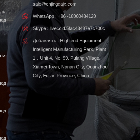
sale@cnjingdajx.com
для
WhatsApp : +86 -18960484129
под
Skype : live:.cid.5fac43497e7c700c
Добавлять : High end Equipment
ы
Intelligent Manufacturing Park, Plant
тья
1，Unit 4, No. 99, Pulang Village,
Xiamei Town, Nanan City, Quanzhou
City, Fujian Province, China
под
под
под