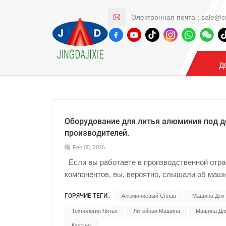
Электронная почта :
sale@c
Технология Литья
Д
Оборудование для литья алюминия под д
производителей.
Feb 05, 2026
Если вы работаете в производственной отра
компонентов, вы, вероятно, слышали об маш
это такое, как они работают и почему они к
ГОРЯЧИЕ ТЕГИ :
Алюминиевый Сплав
Машина Для 
алюминиевых деталей? В этом блоге мы подр
литья алюминия под действием силы тяжести
Технология Литья
Литейная Машина
Машина Дл
применения, преимуществ и ключевых момент
Кастинг