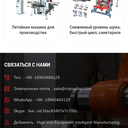
Литейная машина для
Сниженный уровень шума,
производства
быстрый цикл, санитарное
противопожарных
литье алюминиевых
фитингов из алюминиевого
клапанов
сплава методом
гравитационного литья.
СВЯЗАТЬСЯ С НАМИ
Тел. : +86 -18960484129
Электронная почта :
sale@cnjingdajx.com
WhatsApp : +86 -18960484129
Skype : live:.cid.5fac43497e7c700c
Добавлять : High end Equipment Intelligent Manufacturing