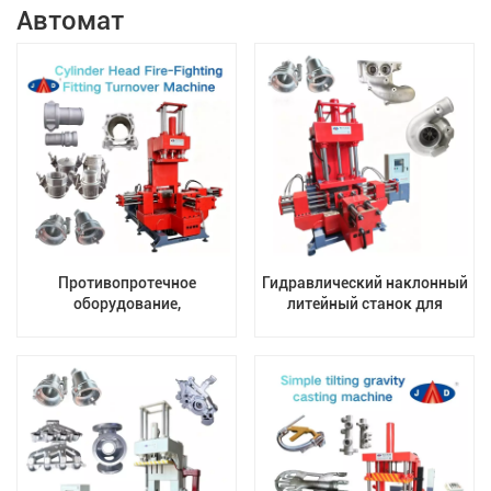
Автомат
Противопротечное
Гидравлический наклонный
оборудование,
литейный станок для
изготовленное методом
гравитационного литья.
литья под действием силы
Регулируемая скорость
тяжести: соединения труб
наклона. Снижение
из сплавов для
пористости сложных
пожаротушения
алюминиевых отливок.
Клапанная арматура.