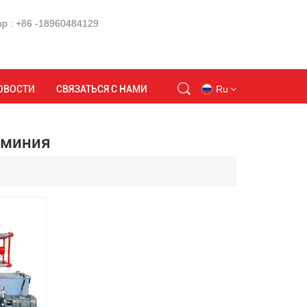
p : +86 -18960484129
Дом
машина для гравитационного литья алюминия
ОВОСТИ
СВЯЗАТЬСЯ С НАМИ
Ru
юминия
en
id
ru
tr
vi