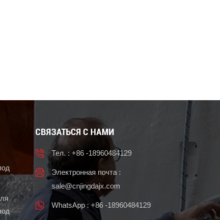
СВЯЗАТЬСЯ С НАМИ
Тел. : +86 -18960484129
под
Электронная почта :
sale@cnjingdajx.com
для
WhatsApp : +86 -18960484129
под