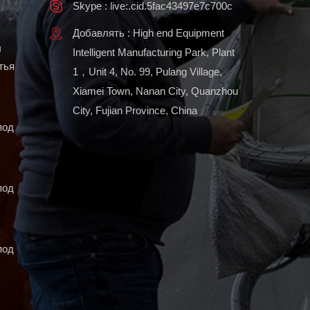
Skype : live:.cid.5fac43497e7c700c
Добавлять : High end Equipment
ы
Intelligent Manufacturing Park, Plant
тья
1，Unit 4, No. 99, Pulang Village,
Xiamei Town, Nanan City, Quanzhou
City, Fujian Province, China
под
под
под