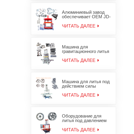
гравитационного
железа
Алюминиевый завод
обеспечивает OEM JD-
1200 машины
гравитационного литья
ЧИТАТЬ ДАЛЕЕ
деталей для литья под
давлением
Машина для
гравитационного литья
в песчаные формы для
алюминиевой головки
ЧИТАТЬ ДАЛЕЕ
блока цилиндров JD-
800
Машина для литья под
действием силы
тяжести алюминиевых
колесных дисков
ЧИТАТЬ ДАЛЕЕ
Оборудование для
литья под давлением
легкосплавных дисков
ЧИТАТЬ ДАЛЕЕ