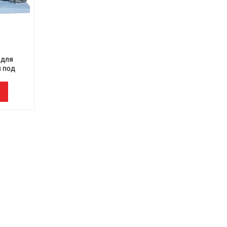
th
 для
я под
ыми
ильных