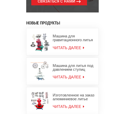
СВЯЗАТЬСЯ С НАМИ
НОВЫЕ ПРОДУКТЫ
Машина для
гравитационного литья
под давлением
алюминиевых слитков
ЧИТАТЬ ДАЛЕЕ
для цинковых
алюминиевых изделий
Машина для литья под
давлением ступиц
колес из алюминиевого
сплава
ЧИТАТЬ ДАЛЕЕ
Изготовленное на заказ
алюминиевое литье
под давлением,
оборудование для
ЧИТАТЬ ДАЛЕЕ
литья металла из