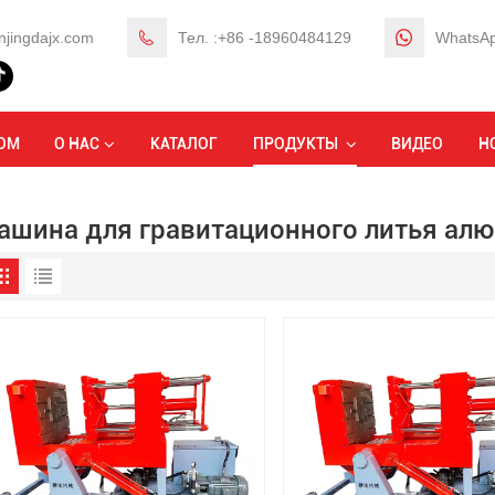
njingdajx.com
Тел. :+86 -18960484129
WhatsAp
ОМ
О НАС
КАТАЛОГ
ПРОДУКТЫ
ВИДЕО
Н
ашина для гравитационного литья ал