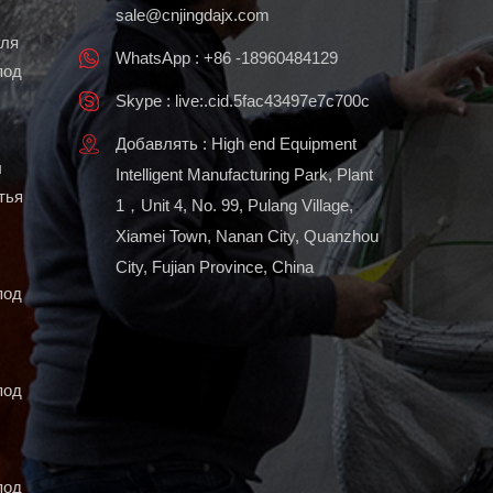
th
sale@cnjingdajx.com
для
WhatsApp : +86 -18960484129
под
Skype : live:.cid.5fac43497e7c700c
Добавлять : High end Equipment
ы
Intelligent Manufacturing Park, Plant
тья
1，Unit 4, No. 99, Pulang Village,
Xiamei Town, Nanan City, Quanzhou
City, Fujian Province, China
под
под
под