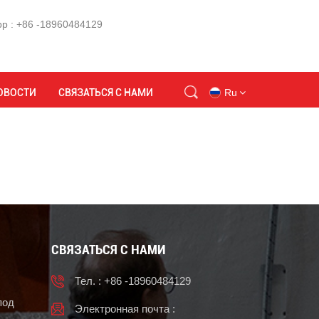
p : +86 -18960484129
Дом
228
ОВОСТИ
СВЯЗАТЬСЯ С НАМИ
Ru
en
id
ru
СВЯЗАТЬСЯ С НАМИ
tr
Тел. : +86 -18960484129
vi
под
Электронная почта :