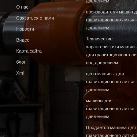
давлением
О нас
производители машин 
Связаться с нами
гравитационного литья 
давлением
Новости
Технические
Видео
характеристики машин
Карта сайта
для гравитационного ли
блог
под давлением
Xml
цена машины для
гравитационного литья 
давлением
машины для
гравитационного литья 
давлением
Продается машина для
гравитационного литья 