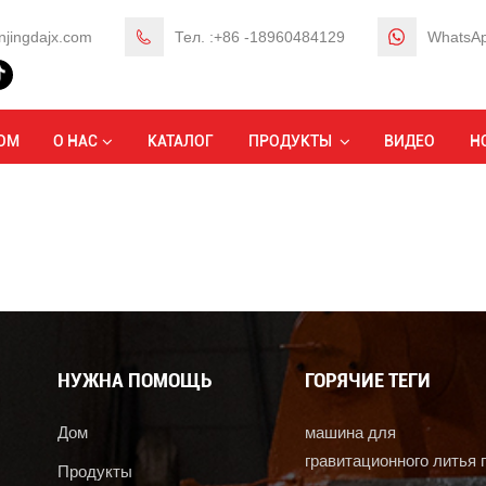
njingdajx.com
Тел. :+86 -18960484129
WhatsAp
ОМ
О НАС
КАТАЛОГ
ПРОДУКТЫ
ВИДЕО
Н
НУЖНА ПОМОЩЬ
ГОРЯЧИЕ ТЕГИ
Дом
машина для
гравитационного литья 
Продукты